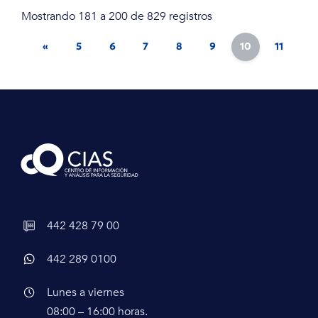
Mostrando 181 a 200 de 829 registros
«
5
6
7
8
9
10
11
12
442 428 79 00
442 289 0100
Lunes a viernes
08:00 – 16:00 horas.