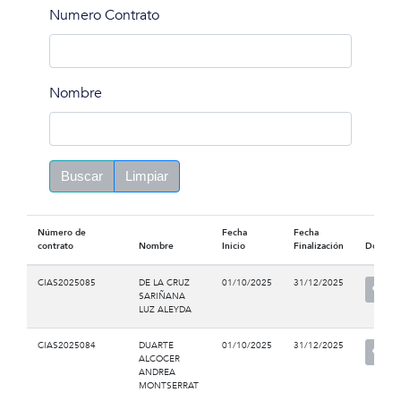
Numero Contrato
Nombre
Buscar
Limpiar
Número de
Fecha
Fecha
contrato
Nombre
Inicio
Finalización
Docume
CIAS2025085
DE LA CRUZ
01/10/2025
31/12/2025
SARIÑANA
LUZ ALEYDA
CIAS2025084
DUARTE
01/10/2025
31/12/2025
ALCOCER
ANDREA
MONTSERRAT