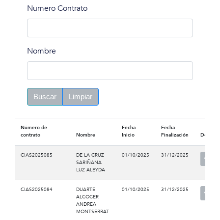
Numero Contrato
Nombre
Buscar
Limpiar
Número de
Fecha
Fecha
contrato
Nombre
Inicio
Finalización
Docume
CIAS2025085
DE LA CRUZ
01/10/2025
31/12/2025
SARIÑANA
LUZ ALEYDA
CIAS2025084
DUARTE
01/10/2025
31/12/2025
ALCOCER
ANDREA
MONTSERRAT