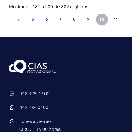
Mostrando 181 a 200 de 829 registros
«
5
6
7
8
9
10
11
12
442 428 79 00
442 289 0100
Lunes a viernes
08:00 – 16:00 horas.