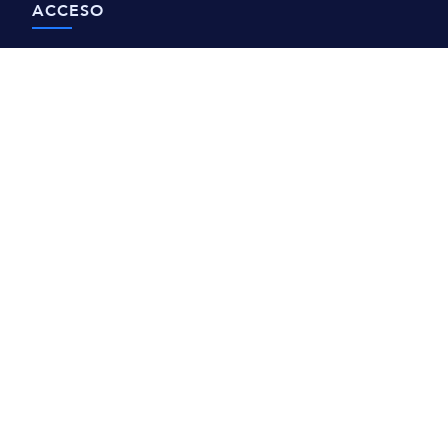
ACCESO
Agenda una visita
Transparencia
Contacto
REPUVE
AVISOS
Avisos de Privacidad
Derechos ARCO
CIAS 2026 ©