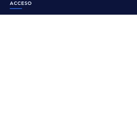
ACCESO
Agenda una visita
Transparencia
Contacto
REPUVE
AVISOS
Avisos de Privacidad
Derechos ARCO
CIAS 2026 ©