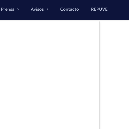
Prensa
Avisos
Contacto
REPUVE