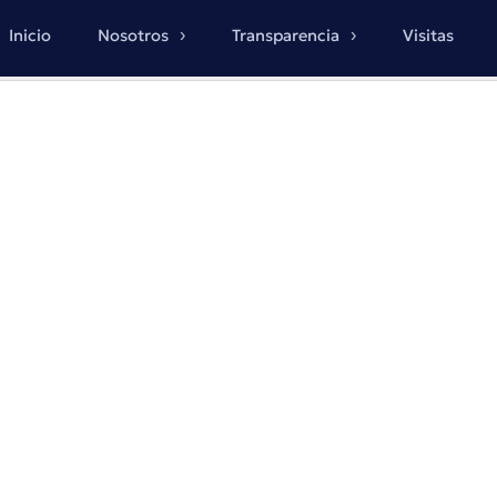
Inicio
Nosotros
Transparencia
Visitas