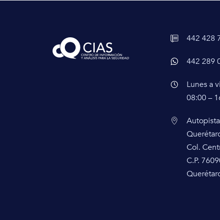
442 428 
442 289 
Lunes a v
08:00 – 1
Autopista
Querétar
Col. Cent
C.P. 7609
Querétaro