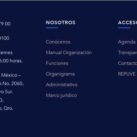
NOSOTROS
ACCES
79 00
0100
Conócenos
Agenda u
iernes
Manual Organización
Transpar
6:00 horas.
Funciones
Contact
Organigrama
REPUVE
 México –
o No. 2060,
Administrativo
ro Sur.
Marco jurídico
0,
, Qro.