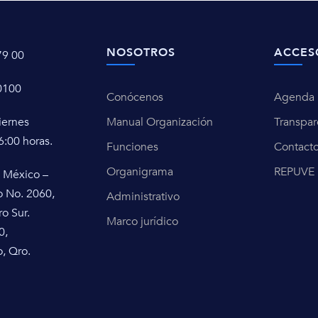
NOSOTROS
ACCES
79 00
0100
Conócenos
Agenda u
iernes
Manual Organización
Transpar
6:00 horas.
Funciones
Contact
Organigrama
REPUVE
 México –
o No. 2060,
Administrativo
ro Sur.
Marco jurídico
0,
, Qro.