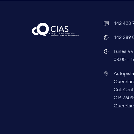
442 428 
442 289 
Lunes a v
08:00 – 1
Autopista
Querétar
Col. Cent
C.P. 7609
Querétaro