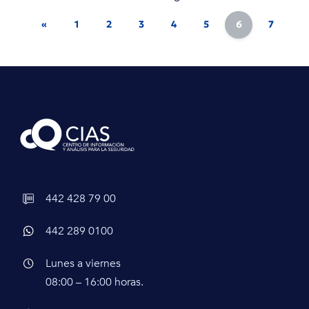
«
1
2
3
4
5
6
7
8
442 428 79 00
442 289 0100
Lunes a viernes
08:00 – 16:00 horas.