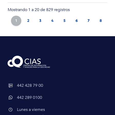
Mostrando 1 a 20 de 829 registros
1
2
3
4
5
6
7
8
9
442 428 79 00
442 289 0100
Lunes a viernes