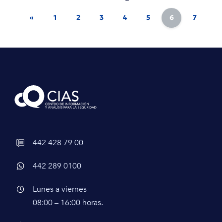
«
1
2
3
4
5
6
7
8
442 428 79 00
442 289 0100
Lunes a viernes
08:00 – 16:00 horas.