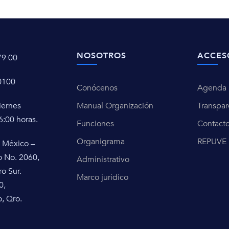
NOSOTROS
ACCES
79 00
0100
Conócenos
Agenda u
iernes
Manual Organización
Transpar
6:00 horas.
Funciones
Contact
Organigrama
REPUVE
 México –
o No. 2060,
Administrativo
ro Sur.
Marco jurídico
0,
, Qro.