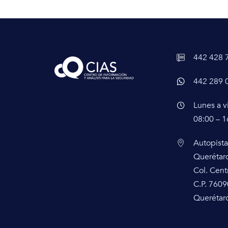
442 428 
442 289 
Lunes a v
08:00 – 1
Autopista
Querétar
Col. Cent
C.P. 7609
Querétaro