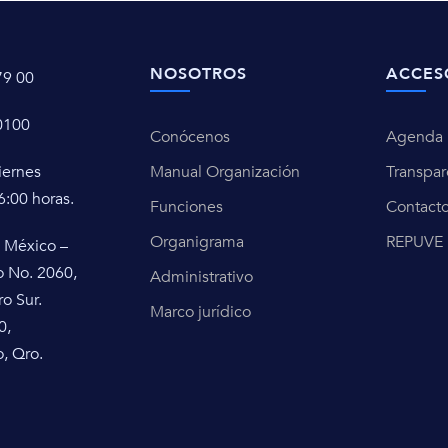
NOSOTROS
ACCES
79 00
0100
Conócenos
Agenda u
iernes
Manual Organización
Transpar
6:00 horas.
Funciones
Contact
Organigrama
REPUVE
 México –
o No. 2060,
Administrativo
ro Sur.
Marco jurídico
0,
, Qro.