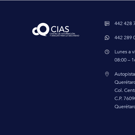
442 428 
442 289 
Lunes a v
08:00 – 1
Autopista
Querétar
Col. Cent
C.P. 7609
Querétaro