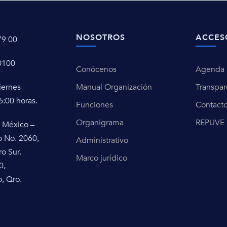
NOSOTROS
ACCES
79 00
0100
Conócenos
Agenda u
iernes
Manual Organización
Transpar
6:00 horas.
Funciones
Contact
Organigrama
REPUVE
 México –
o No. 2060,
Administrativo
ro Sur.
Marco jurídico
0,
, Qro.