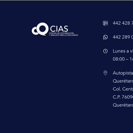
442 428 
442 289 
Lunes a v
08:00 – 1
Autopista
Querétar
Col. Cent
C.P. 7609
Querétaro