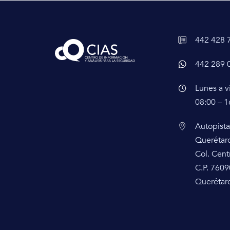
442 428 
442 289 
Lunes a v
08:00 – 1
Autopista
Querétar
Col. Cent
C.P. 7609
Querétaro