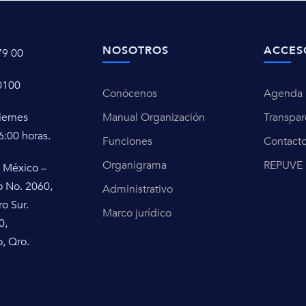
NOSOTROS
ACCES
79 00
0100
Conócenos
Agenda u
iernes
Manual Organización
Transpar
6:00 horas.
Funciones
Contact
Organigrama
REPUVE
 México –
o No. 2060,
Administrativo
ro Sur.
Marco jurídico
0,
, Qro.