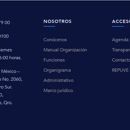
NOSOTROS
ACCES
79 00
0100
Conócenos
Agenda u
iernes
Manual Organización
Transpar
6:00 horas.
Funciones
Contact
Organigrama
REPUVE
 México –
o No. 2060,
Administrativo
ro Sur.
Marco jurídico
0,
, Qro.