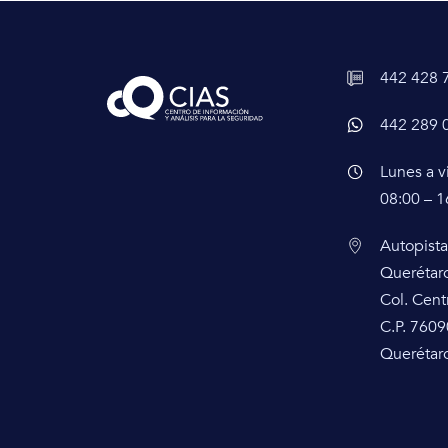
442 428 
442 289 
Lunes a v
08:00 – 1
Autopista
Querétar
Col. Cent
C.P. 7609
Querétaro