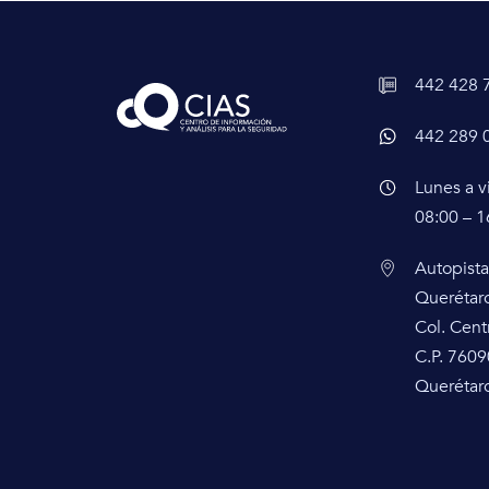
442 428 
442 289 
Lunes a v
08:00 – 1
Autopista
Querétar
Col. Cent
C.P. 7609
Querétaro