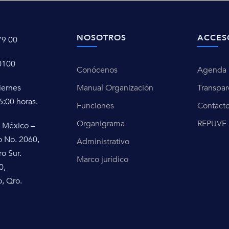
NOSOTROS
ACCES
79 00
0100
Conócenos
Agenda u
iernes
Manual Organización
Transpar
6:00 horas.
Funciones
Contact
Organigrama
REPUVE
 México –
o No. 2060,
Administrativo
ro Sur.
Marco jurídico
0,
, Qro.