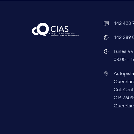
442 428 
442 289 
Lunes a v
08:00 – 1
Autopista
Querétar
Col. Cent
C.P. 7609
Querétaro