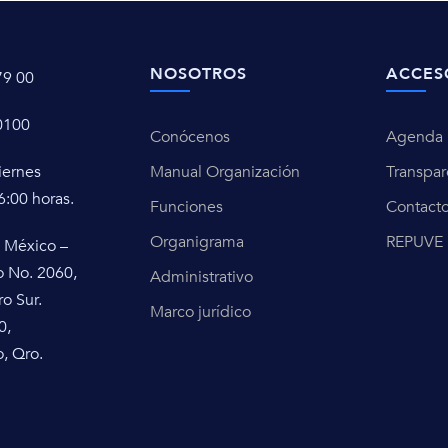
NOSOTROS
ACCES
79 00
0100
Conócenos
Agenda u
iernes
Manual Organización
Transpar
6:00 horas.
Funciones
Contact
Organigrama
REPUVE
 México –
o No. 2060,
Administrativo
ro Sur.
Marco jurídico
0,
, Qro.