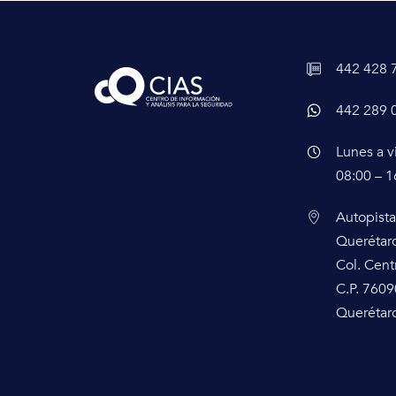
442 428 
442 289 
Lunes a v
08:00 – 1
Autopista
Querétar
Col. Cent
C.P. 7609
Querétaro