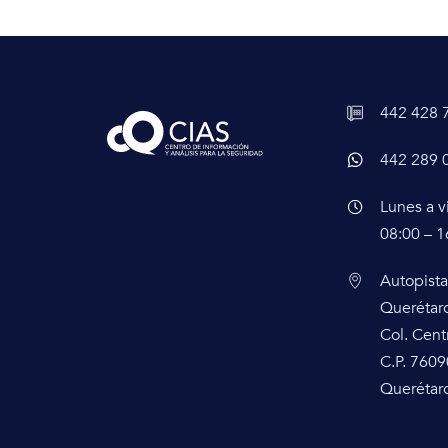
442 428 
442 289 
Lunes a v
08:00 – 1
Autopista
Querétar
Col. Cent
C.P. 7609
Querétaro