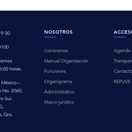
NOSOTROS
ACCES
79 00
0100
Conócenos
Agenda u
iernes
Manual Organización
Transpar
6:00 horas.
Funciones
Contact
Organigrama
REPUVE
 México –
o No. 2060,
Administrativo
ro Sur.
Marco jurídico
0,
, Qro.