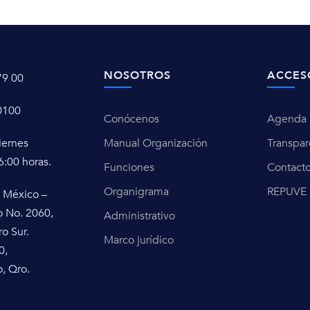
NOSOTROS
ACCES
79 00
0100
Conócenos
Agenda u
iernes
Manual Organización
Transpar
6:00 horas.
Funciones
Contact
Organigrama
REPUVE
 México –
o No. 2060,
Administrativo
ro Sur.
Marco jurídico
0,
, Qro.