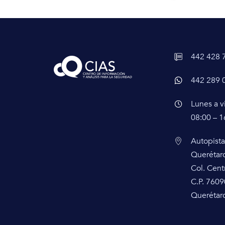
442 428 
442 289 
Lunes a v
08:00 – 1
Autopista
Querétar
Col. Cent
C.P. 7609
Querétaro