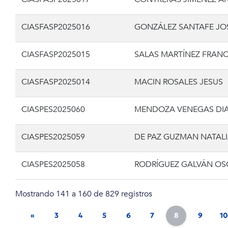
CIASFASP2025016
GONZÁLEZ SANTAFE JO
CIASFASP2025015
SALAS MARTÍNEZ FRAN
CIASFASP2025014
MACIN ROSALES JESUS
CIASPES2025060
MENDOZA VENEGAS DI
CIASPES2025059
DE PAZ GUZMAN NATALI
CIASPES2025058
RODRÍGUEZ GALVÁN O
Mostrando 141 a 160 de 829 registros
«
3
4
5
6
7
8
9
10