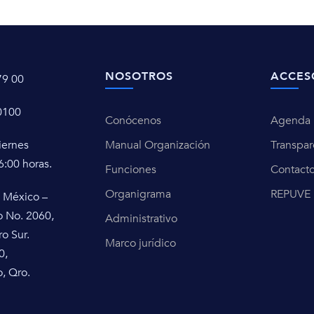
NOSOTROS
ACCES
79 00
0100
Conócenos
Agenda u
iernes
Manual Organización
Transpar
6:00 horas.
Funciones
Contact
Organigrama
REPUVE
 México –
o No. 2060,
Administrativo
ro Sur.
Marco jurídico
0,
, Qro.