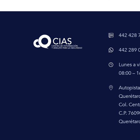
442 428 
442 289 
Lunes a v
08:00 – 1
Autopista
Querétar
Col. Cent
C.P. 7609
Querétaro