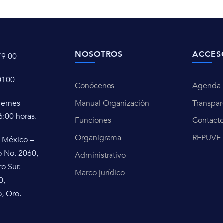
NOSOTROS
ACCES
79 00
0100
Conócenos
Agenda u
iernes
Manual Organización
Transpar
6:00 horas.
Funciones
Contact
Organigrama
REPUVE
 México –
o No. 2060,
Administrativo
ro Sur.
Marco jurídico
0,
, Qro.