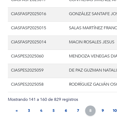
CIASFASP2025016
GONZÁLEZ SANTAFE JO
CIASFASP2025015
SALAS MARTÍNEZ FRAN
CIASFASP2025014
MACIN ROSALES JESUS
CIASPES2025060
MENDOZA VENEGAS DI
CIASPES2025059
DE PAZ GUZMAN NATALI
CIASPES2025058
RODRÍGUEZ GALVÁN O
Mostrando 141 a 160 de 829 registros
«
3
4
5
6
7
8
9
10