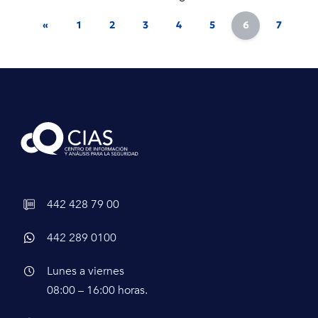
«
1
2
3
4
5
6
7
8
442 428 79 00
442 289 0100
Lunes a viernes
08:00 – 16:00 horas.