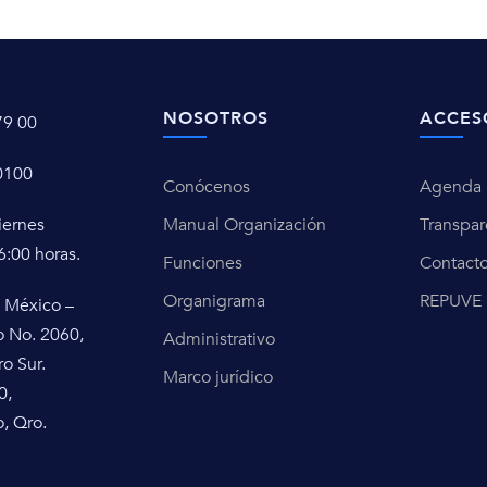
NOSOTROS
ACCES
79 00
0100
Conócenos
Agenda u
iernes
Manual Organización
Transpar
6:00 horas.
Funciones
Contact
Organigrama
REPUVE
 México –
o No. 2060,
Administrativo
ro Sur.
Marco jurídico
0,
, Qro.