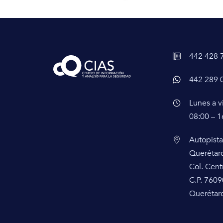
442 428 
442 289 
Lunes a v
08:00 – 1
Autopista
Querétar
Col. Cent
C.P. 7609
Querétaro