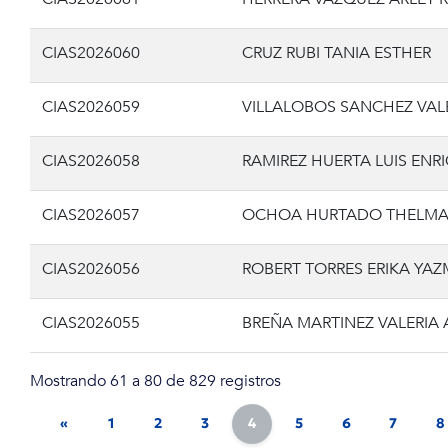
CIAS2026060
CRUZ RUBI TANIA ESTHER
CIAS2026059
VILLALOBOS SANCHEZ VAL
CIAS2026058
RAMIREZ HUERTA LUIS ENR
CIAS2026057
OCHOA HURTADO THELMA
CIAS2026056
ROBERT TORRES ERIKA YAZ
CIAS2026055
BREÑA MARTINEZ VALERIA 
Mostrando 61 a 80 de 829 registros
«
1
2
3
4
5
6
7
8