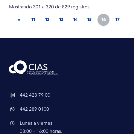
Mostrando 301 a 320 de 829 registros
«
11
12
13
14
15
16
17
18
442 428 79 00
442 289 0100
Lunes a viernes
08:00 – 16:00 horas.