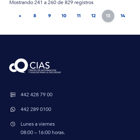
Mostrando 241 a 260 de 829 registros
«
8
9
10
11
12
13
14
15
442 428 79 00
442 289 0100
Lunes a viernes
08:00 – 16:00 horas.