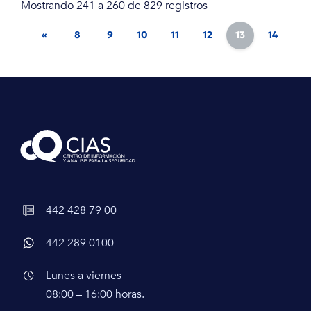
Mostrando 241 a 260 de 829 registros
«
8
9
10
11
12
13
14
15
442 428 79 00
442 289 0100
Lunes a viernes
08:00 – 16:00 horas.